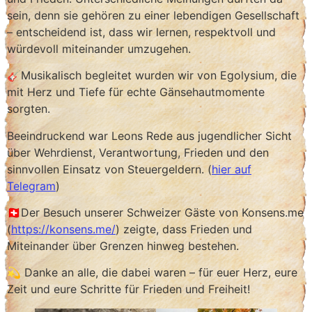
sein, denn sie gehören zu einer lebendigen Gesellschaft
– entscheidend ist, dass wir lernen, respektvoll und
würdevoll miteinander umzugehen.
🎸Musikalisch begleitet wurden wir von Egolysium, die
mit Herz und Tiefe für echte Gänsehautmomente
sorgten.
Beeindruckend war Leons Rede aus jugendlicher Sicht
über Wehrdienst, Verantwortung, Frieden und den
sinnvollen Einsatz von Steuergeldern. (
hier auf
Telegram
)
🇨🇭Der Besuch unserer Schweizer Gäste von Konsens.me
(
https://konsens.me/
) zeigte, dass Frieden und
Miteinander über Grenzen hinweg bestehen.
💫 Danke an alle, die dabei waren – für euer Herz, eure
Zeit und eure Schritte für Frieden und Freiheit!