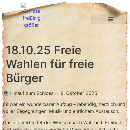
Hambacher Feste
Hambacher Bund
18.10.25 Freie
Wahlen für freie
Bürger
🏯 Hinauf zum Schloss – 18. Oktober 2025
Es war ein wunderbarer Aufzug – lebendig, herzlich und
voller Begegnungen, Musik und ehrlichem Austausch.
Uns alle verbindet der Wunsch nach Wahrheit, Freiheit
und Frieden. Unterschiedliche Meinungen durften da