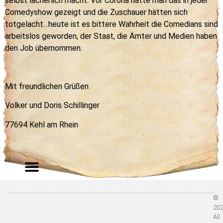
selbst lächerlich macht. Vor Corona hätte man das in jeder
Comedyshow gezeigt und die Zuschauer hätten sich
totgelacht…heute ist es bittere Wahrheit die Comedians sind
arbeitslos geworden, der Staat, die Ämter und Medien haben
den Job übernommen.
Mit freundlichen Grüßen
Volker und Doris Schillinger
77694 Kehl am Rhein
©
20
All