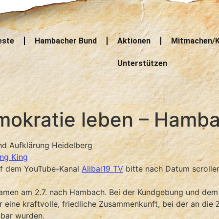
este
Hambacher Bund
Aktionen
Mitmachen/K
Unterstützen
mokratie leben – Hamba
und Aufklärung Heidelberg
ng King
auf dem YouTube-Kanal
Alibai19 TV
bitte nach Datum scrollen,
kamen am 2.7. nach Hambach. Bei der Kundgebung und de
ine kraftvolle, friedliche Zusammenkunft, bei der an die Zi
nbar wurden.