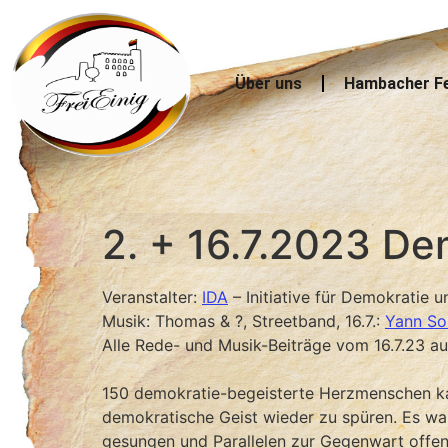
Über uns
Hambacher F
2. + 16.7.2023 De
Veranstalter:
IDA
– Initiative für Demokratie 
Musik: Thomas & ?, Streetband, 16.7.:
Yann So
Alle Rede- und Musik-Beiträge vom 16.7.23 
150 demokratie-begeisterte Herzmenschen 
demokratische Geist wieder zu spüren. Es war e
gesungen und Parallelen zur Gegenwart offe