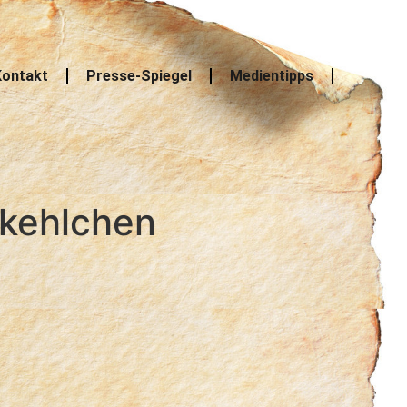
ontakt
Presse-Spiegel
Medientipps
akehlchen