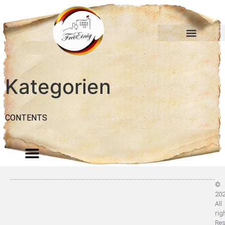
Hambacher Feste
Hambacher Bund
Kategorien
CONTENTS
©
20
All
rig
Res